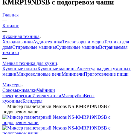
КMRP19NDSB с подогревом чаши
Главная
—
Каталог
—
Кухонная техника
Холодильники
Аудиотехника
Телевизоры и медиа
Техника для
дома
Стиральные машины
Сушильные машины
Встраиваемая
техника
—
Мелкая техника для кухни
Кухонные плиты
Кухонные машины
Аксессуары для кухонных
машин
Микроволновые печи
Минипечи
Приготовление пищи
—
Миксеры
Соковыжималки
Чайники
электрические
Измельчители
Мясорубка
Весы
кухонные
Блендеры
—
Миксер планетарный Nesons NS-КMRP19NDSB с
подогревом чаши