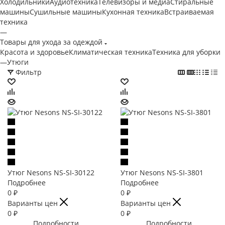
Холодильники
Аудиотехника
Телевизоры и медиа
Стиральные
машины
Сушильные машины
Кухонная техника
Встраиваемая
техника
—
Товары для ухода за одеждой
Красота и здоровье
Климатическая техника
Техника для уборки
—
Утюги
Фильтр
Утюг Nesons NS-SI-30122
Утюг Nesons NS-SI-3801
Подробнее
Подробнее
0
₽
0
₽
Варианты цен
Варианты цен
0
₽
0
₽
Подробности
Подробности