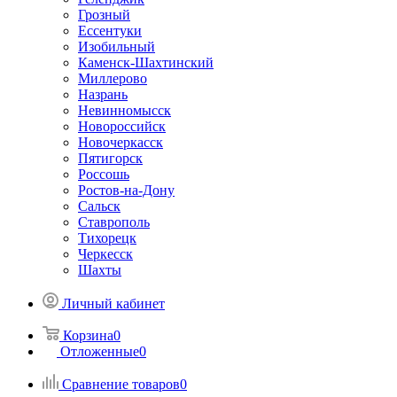
Грозный
Ессентуки
Изобильный
Каменск-Шахтинский
Миллерово
Назрань
Невинномысск
Новороссийск
Новочеркасcк
Пятигорск
Россошь
Ростов-на-Дону
Сальск
Ставрополь
Тихорецк
Черкесск
Шахты
Личный кабинет
Корзина
0
Отложенные
0
Сравнение товаров
0