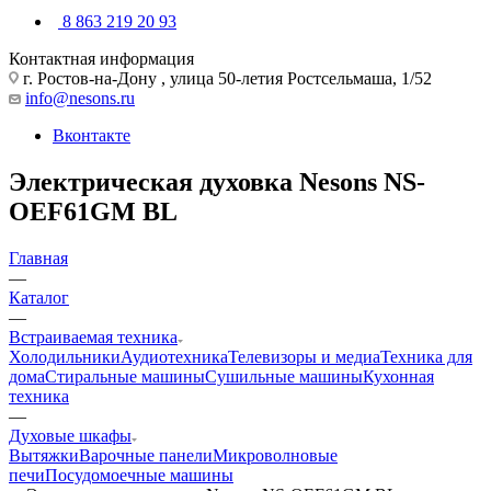
8 863 219 20 93
Контактная информация
г. Ростов-на-Дону , улица 50-летия Ростсельмаша, 1/52
info@nesons.ru
Вконтакте
Электрическая духовка Nesons NS-
OEF61GM BL
Главная
—
Каталог
—
Встраиваемая техника
Холодильники
Аудиотехника
Телевизоры и медиа
Техника для
дома
Стиральные машины
Сушильные машины
Кухонная
техника
—
Духовые шкафы
Вытяжки
Варочные панели
Микроволновые
печи
Посудомоечные машины