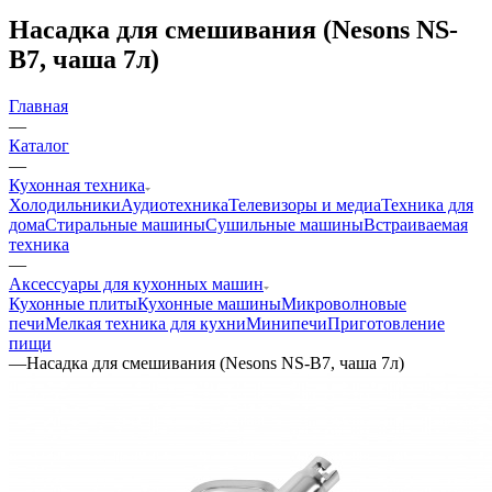
Насадка для смешивания (Nesons NS-
B7, чаша 7л)
Главная
—
Каталог
—
Кухонная техника
Холодильники
Аудиотехника
Телевизоры и медиа
Техника для
дома
Стиральные машины
Сушильные машины
Встраиваемая
техника
—
Аксессуары для кухонных машин
Кухонные плиты
Кухонные машины
Микроволновые
печи
Мелкая техника для кухни
Минипечи
Приготовление
пищи
—
Насадка для смешивания (Nesons NS-B7, чаша 7л)