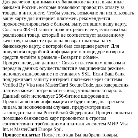
Для расчетов принимаются банковские карты, выданные
банками России, которые позволяют проводить оплату за
товары в интернете. Чтобы узнать, возможно ли использовать
вашу карту для интернет-платежей, рекомендуется
проконсультироваться с банком, выпустившим вашу карту.
Согласно ФЗ «О защите прав потребителей», если вам был
реализован товар, который не соответствует заявленному
качеству, вы имеете право на возврат платежа на ту
банковскую карту, с которой был совершен расчет. Для
получения подробной информации о процедуре возврата
средств читайте в разделе «Возврат и обмен».
Процесс передачи данных : Связь с платежным шлюзом и
передача данных осуществляются в защищенном режиме,
используя шифрование по стандарту SSL. Если Ваш банк
поддерживает защиту интернет-платежей через системы
Verified By Visa или MasterCard SecureCode, для завершения
платежа может потребоваться ввод уникального пароля.
Данный сайт использует 256-битное шифрование.
Предоставленная информация не будет передана третьим
лицам, за исключением случаев, предусмотренных
законодательством Российской Федерации. Процесс оплаты с
помощью банковских карт проводится в строгом
соответствии с требованиями платежных систем МИР, Visa
Int. и MasterCard Europe Sprl.
Процесс опла
ты:
После того как Вы выбрали товары,