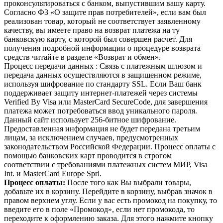
проконсультироваться с банком, выпустившим вашу карту.
Согласно ФЗ «О защите прав потребителей», если вам был
реализован товар, который не соответствует заявленному
качеству, вы имеете право на возврат платежа на ту
банковскую карту, с которой был совершен расчет. Для
получения подробной информации о процедуре возврата
средств читайте в разделе «Возврат и обмен».
Процесс передачи данных : Связь с платежным шлюзом и
передача данных осуществляются в защищенном режиме,
используя шифрование по стандарту SSL. Если Ваш банк
поддерживает защиту интернет-платежей через системы
Verified By Visa или MasterCard SecureCode, для завершения
платежа может потребоваться ввод уникального пароля.
Данный сайт использует 256-битное шифрование.
Предоставленная информация не будет передана третьим
лицам, за исключением случаев, предусмотренных
законодательством Российской Федерации. Процесс оплаты с
помощью банковских карт проводится в строгом
соответствии с требованиями платежных систем МИР, Visa
Int. и MasterCard Europe Sprl.
Процесс опла
ты:
После того как Вы выбрали товары,
добавьте их в корзину. Перейдите в корзину, выбрав значок в
правом верхнем углу. Если у вас есть промокод на покупку, то
введите его в поле «Промокод», если нет промокода, то
переходите к оформлению заказа. Для этого нажмите кнопку