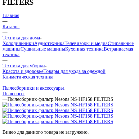
FILTERS
Главная
—
Каталог
—
Техника для дома
Холодильники
Аудиотехника
Телевизоры и медиа
Стиральные
машины
Сушильные машины
Кухонная техника
Встраиваемая
техника
—
Техника для уборки
Красота и здоровье
Товары для ухода за одеждой
Климатическая техника
—
Пылесборники и аксессуары
Пылесосы
—
Пылесборник-фильтр Nesons NS-HF158 FILTERS
Видео для данного товара не загружено.