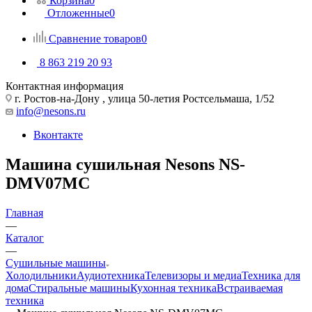
Корзина
0
Отложенные
0
Сравнение товаров
0
8 863 219 20 93
Контактная информация
г. Ростов-на-Дону , улица 50-летия Ростсельмаша, 1/52
info@nesons.ru
Вконтакте
Машина сушильная Nesons NS-
DMV07MC
Главная
—
Каталог
—
Сушильные машины
Холодильники
Аудиотехника
Телевизоры и медиа
Техника для
дома
Стиральные машины
Кухонная техника
Встраиваемая
техника