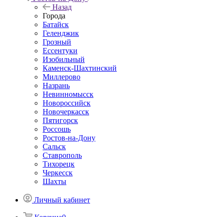
Назад
Города
Батайск
Геленджик
Грозный
Ессентуки
Изобильный
Каменск-Шахтинский
Миллерово
Назрань
Невинномысск
Новороссийск
Новочеркасcк
Пятигорск
Россошь
Ростов-на-Дону
Сальск
Ставрополь
Тихорецк
Черкесск
Шахты
Личный кабинет