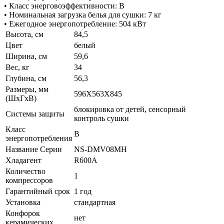
• Класс энерговоэффективности: В
• Номинальная загрузка белья для сушки: 7 кг
• Ежегодное энергопотребление: 504 кВт
Высота, см
84,5
Цвет
белый
Ширина, см
59,6
Вес, кг
34
Глубина, см
56,3
Размеры, мм
596Х563Х845
(ШхГхВ)
блокировка от детей, сенсорный
Системы защиты
контроль сушки
Класс
B
энергопотребления
Название Серии
NS-DMV08MH
Хладагент
R600A
Количество
1
компрессоров
Гарантийный срок
1 год
Установка
стандартная
Конфорок
нет
керамических