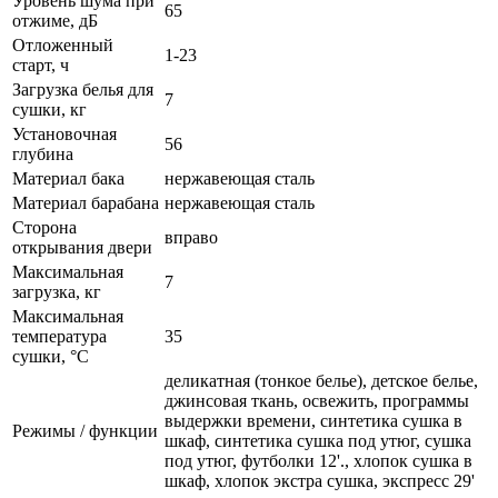
Уровень шума при
65
отжиме, дБ
Отложенный
1-23
старт, ч
Загрузка белья для
7
сушки, кг
Установочная
56
глубина
Материал бака
нержавеющая сталь
Материал барабана
нержавеющая сталь
Сторона
вправо
открывания двери
Максимальная
7
загрузка, кг
Максимальная
температура
35
сушки, °C
деликатная (тонкое белье), детское белье,
джинсовая ткань, освежить, программы
выдержки времени, синтетика сушка в
Режимы / функции
шкаф, синтетика сушка под утюг, сушка
под утюг, футболки 12'., хлопок сушка в
шкаф, хлопок экстра сушка, экспресс 29'