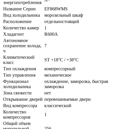
энергопотребления
Название Серии
EF868WMS
Вид холодильника
морозильный шкаф
Расположение
отдельностоящий
Количество камер
1
Хладагент
R600A
Автономное
сохранение холода,
7
ч
Климатический
ST +18°C / +38°C
класс
Тип охлаждения
компрессорный
Тип управления
механическое
Функционал
охлаждение, заморозка, быстрая
холодильника
заморозка
Зона свежести
нет
Открывание дверей
перевешиваемые двери
Вид компрессора
классический
Количество
1
компрессоров
Общий объем
морозильной
256