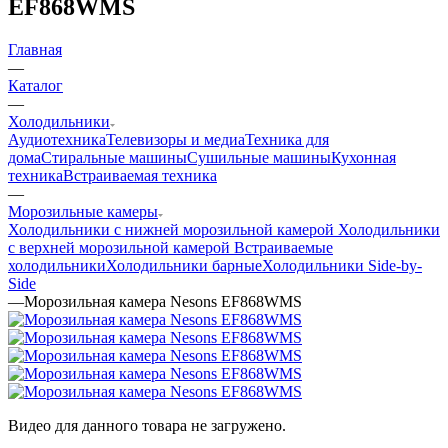
EF868WMS
Главная
—
Каталог
—
Холодильники
Аудиотехника
Телевизоры и медиа
Техника для
дома
Стиральные машины
Сушильные машины
Кухонная
техника
Встраиваемая техника
—
Морозильные камеры
Холодильники с нижней морозильной камерой
Холодильники
с верхней морозильной камерой
Встраиваемые
холодильники
Холодильники барные
Холодильники Side-by-
Side
—
Морозильная камера Nesons EF868WMS
Видео для данного товара не загружено.