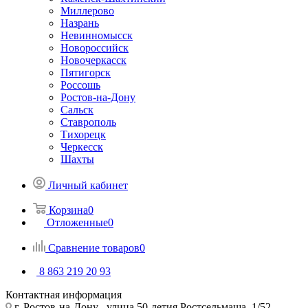
Миллерово
Назрань
Невинномысск
Новороссийск
Новочеркасcк
Пятигорск
Россошь
Ростов-на-Дону
Сальск
Ставрополь
Тихорецк
Черкесск
Шахты
Личный кабинет
Корзина
0
Отложенные
0
Сравнение товаров
0
8 863 219 20 93
Контактная информация
г. Ростов-на-Дону , улица 50-летия Ростсельмаша, 1/52