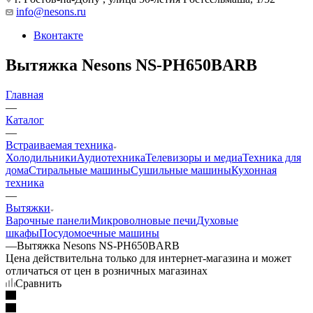
info@nesons.ru
Вконтакте
Вытяжка Nesons NS-PH650BARB
Главная
—
Каталог
—
Встраиваемая техника
Холодильники
Аудиотехника
Телевизоры и медиа
Техника для
дома
Стиральные машины
Сушильные машины
Кухонная
техника
—
Вытяжки
Варочные панели
Микроволновые печи
Духовые
шкафы
Посудомоечные машины
—
Вытяжка Nesons NS-PH650BARB
Цена действительна только для интернет-магазина и может
отличаться от цен в розничных магазинах
Сравнить