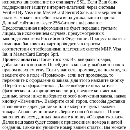
используя шифрование по стандарту SSL. Если Ваш банк
поддерживает защиту интернет-платежей через системы
Verified By Visa или MasterCard SecureCode, для завершения
платежа может потребоваться ввод уникального пароля.
Данный сайт использует 256-битное шифрование.
Предоставленная информация не будет передана третьим
лицам, за исключением случаев, предусмотренных
законодательством Российской Федерации. Процесс оплаты с
помощью банковских карт проводится в строгом
соответствии с требованиями платежных систем МИР, Visa
Int. и MasterCard Europe Sprl.
Процесс опла
ты:
После того как Вы выбрали товары,
добавьте их в корзину. Перейдите в корзину, выбрав значок в
правом верхнем углу. Если у вас есть промокод на покупку, то
введите его в поле «Промокод», если нет промокода, то
переходите к оформлению заказа. Для этого нажмите кнопку
«Перейти к оформлению». Далее выберите покупателя
(физическое или юридическое лицо), введите контактные
данные, затем ниже выберите способ получения заказа, нажав
кнопку «Изменить». Выберите свой город, способы доставки
и заполните адрес доставки или выберите пункт выдачи
товара. Аналогично ниже выберите способ оплаты. После
заполнения всех данных нажмите кнопку «Оформить заказ».
Далее ваш заказ будет создан с присвоением номера и датой
создания. Также вы увидите номер вашей оплаты. Вы можете