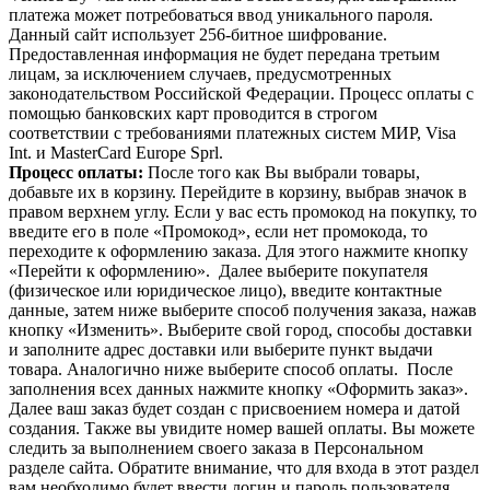
платежа может потребоваться ввод уникального пароля.
Данный сайт использует 256-битное шифрование.
Предоставленная информация не будет передана третьим
лицам, за исключением случаев, предусмотренных
законодательством Российской Федерации. Процесс оплаты с
помощью банковских карт проводится в строгом
соответствии с требованиями платежных систем МИР, Visa
Int. и MasterCard Europe Sprl.
Процесс опла
ты:
После того как Вы выбрали товары,
добавьте их в корзину. Перейдите в корзину, выбрав значок в
правом верхнем углу. Если у вас есть промокод на покупку, то
введите его в поле «Промокод», если нет промокода, то
переходите к оформлению заказа. Для этого нажмите кнопку
«Перейти к оформлению». Далее выберите покупателя
(физическое или юридическое лицо), введите контактные
данные, затем ниже выберите способ получения заказа, нажав
кнопку «Изменить». Выберите свой город, способы доставки
и заполните адрес доставки или выберите пункт выдачи
товара. Аналогично ниже выберите способ оплаты. После
заполнения всех данных нажмите кнопку «Оформить заказ».
Далее ваш заказ будет создан с присвоением номера и датой
создания. Также вы увидите номер вашей оплаты. Вы можете
следить за выполнением своего заказа в Персональном
разделе сайта. Обратите внимание, что для входа в этот раздел
вам необходимо будет ввести логин и пароль пользователя