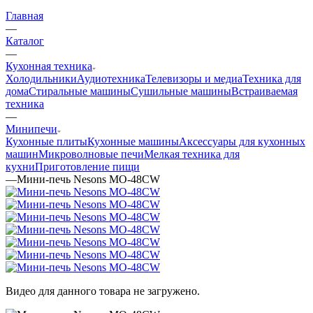
Главная
—
Каталог
—
Кухонная техника
Холодильники
Аудиотехника
Телевизоры и медиа
Техника для
дома
Стиральные машины
Сушильные машины
Встраиваемая
техника
—
Минипечи
Кухонные плиты
Кухонные машины
Аксессуары для кухонных
машин
Микроволновые печи
Мелкая техника для
кухни
Приготовление пищи
—
Мини-печь Nesons МО-48CW
Видео для данного товара не загружено.