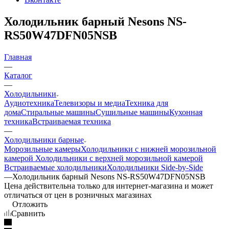
Холодильник барный Nesons NS-
RS50W47DFN05NSB
Главная
—
Каталог
—
Холодильники
Аудиотехника
Телевизоры и медиа
Техника для
дома
Стиральные машины
Сушильные машины
Кухонная
техника
Встраиваемая техника
—
Холодильники барные
Морозильные камеры
Холодильники с нижней морозильной
камерой
Холодильники с верхней морозильной камерой
Встраиваемые холодильники
Холодильники Side-by-Side
—
Холодильник барный Nesons NS-RS50W47DFN05NSB
Цена действительна только для интернет-магазина и может
отличаться от цен в розничных магазинах
Отложить
Сравнить