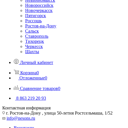
Невинномысск
Новороссийск
Новочеркасcк
Пятигорск
Россошь
Ростов-на-Дону
Сальск
Ставрополь
Тихорецк
Черкесск
Шахты
Личный кабинет
Корзина
0
Отложенные
0
Сравнение товаров
0
8 863 219 20 93
Контактная информация
г. Ростов-на-Дону , улица 50-летия Ростсельмаша, 1/52
info@nesons.ru
Вконтакте